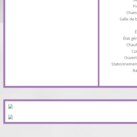
bon état.
Type d'appa
Ch
Salle 
État
Ch
Ouv
Stationnem