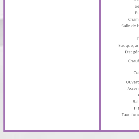
chambres avec balcon, salle de bains et
toilettes. Parking et cave en s/sol. Très bon
Type d'appa
état.
Ch
Salle 
Epoque
État
Ch
Ouv
As
Taxe 