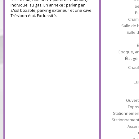
équipée contemporaine, séjour lumineux
sud/ouest ouvert sur 2 balcons,
Type d'appa
dégagement, trois chambres, salle de bains,
salle d'eau, nombreux placards. Chauffage
individuel au gaz. En annexe : parking en
s/sol boxable, parking extérieur et une cave.
Très bon état. Exclusivité.
Ch
Salle 
Sal
Epoque
État
Ch
Ouv
Ex
Stationnem