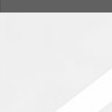
Achat appartement Magny-les-Hameaux
Maison à vend
Achat maison Saint-Rémy-lès-Chevreuse
Maison à vend
Achat terrain Magny-les-Hameaux
Maison à vend
Achat terrain Saint-Rémy-lès-Chevreuse
Maison à vend
Achat appartement Saint-Rémy-lès-Chevreuse
Maison à vend