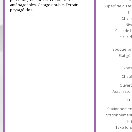
poêle, cuisine ouverte équipée, une
chambre, toilettes. A l'étage : palier
desservant quatre chambres dont une suite
parentale, salle de bains. Combles
aménageables. Garage double. Terrain
Superficie du
paysagé clos.
Ch
Salle 
Sal
Epoque
État
Ex
Ch
Ouv
Assaini
Stationnem