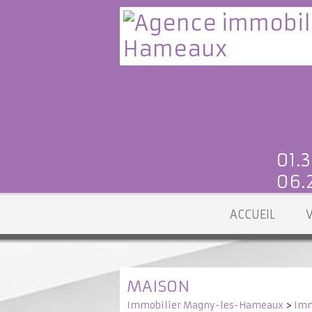
01.3
06.2
ACCUEIL
MAISON
Immobilier Magny-les-Hameaux
>
Imm