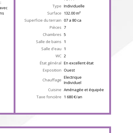
:
Type
Individuelle
avec
ans
Surface
132.00
m²
Superficie du terrain
07 a 80 ca
Pièces
7
Chambres
5
Salle de bains
1
Salle d'eau
1
WC
2
État général
En excellent état
Exposition
Ouest
Electrique
Chauffage
Individuel
Cuisine
Aménagée et équipée
Taxe foncière
1 680 €/an