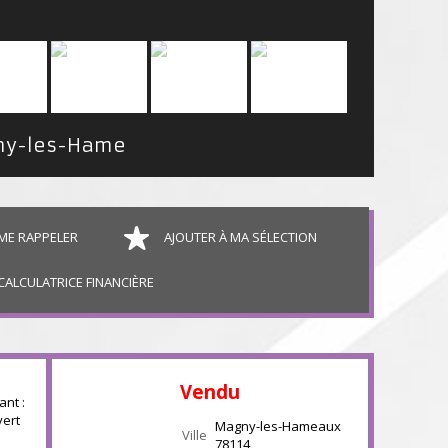
Maison individuelle Magny-les-Hameaux
132 m²
ME RAPPELER
AJOUTER À MA SÉLECTION
CALCULATRICE FINANCIÈRE
Vendu
nt :
vert
Magny-les-Hameaux
Ville
78114