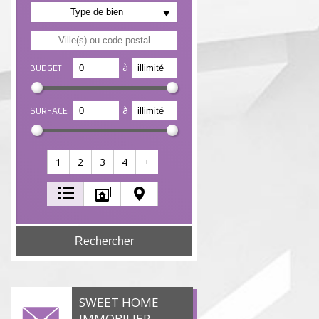
Type de bien
à
BUDGET
à
SURFACE
1
2
3
4
+
SWEET HOME
IMMOBILIER