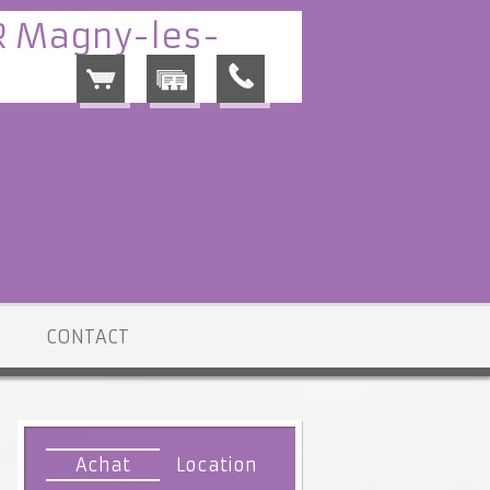
CONTACT
Achat
Location
vente Magny-les-Hameaux
> Maison individuelle VM158