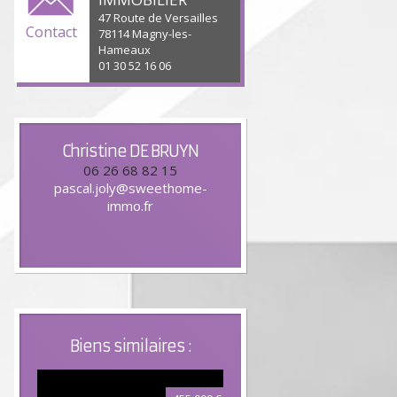
47 Route de Versailles
Contact
78114 Magny-les-
Hameaux
01 30 52 16 06
Christine
DE BRUYN
06 26 68 82 15
pascal.joly@sweethome-
immo.fr
Biens similaires :