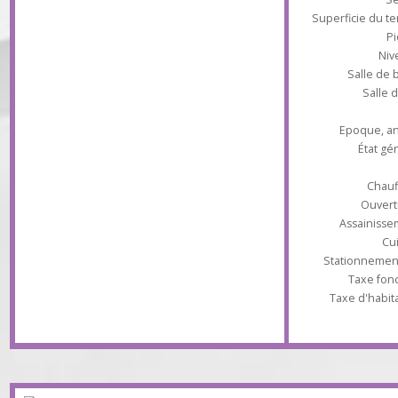
l'étage : 3 chambres, salle de bains. Nbx
rangements. Terrain clos sans vis à vis. Très
bon état.
Superficie du
Salle 
Sal
Epoque
État
Ch
Ouv
Assaini
Stationnem
Taxe 
Taxe d'ha