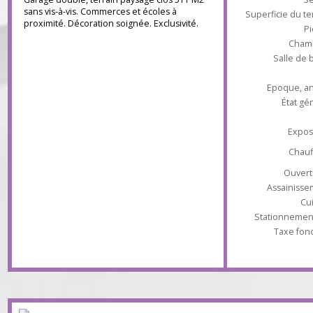
ouverte, salle de bain, toilettes (une
chambre possible). A l'étage : quatre grandes
chambres, dressing, salle de bain, toilettes.
Garage double, terrain paysagé clos 511 M2
sans vis-à-vis. Commerces et écoles à
Superficie du
proximité. Décoration soignée. Exclusivité.
Ch
Salle 
Epoque
État
Ex
Ch
Ouv
Assaini
Stationnem
Taxe 