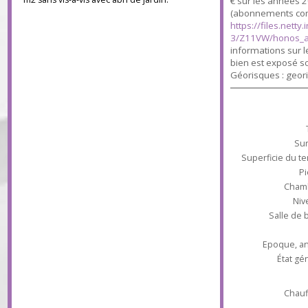
Classe climat 
chambre, salle de bains, toilettes. A l'étage :
dépenses annue
mezzanine, une chambre ( 2 chambres
possibles ), bureau. Terrain arboré clos 410
usage standard
m2 sans vis-à-vis avec abri de jardin.
€ sur les anné
(abonnements c
https://files.
3/Z11VW/hono
informations su
bien est exposé
Géorisques : g
Superficie du
Ch
Salle 
Epoque