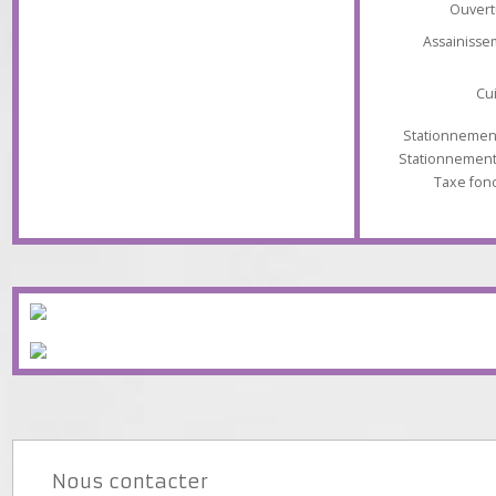
État
Ch
Ouv
Assaini
Stationnem
Stationnem
Taxe 