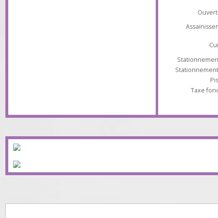
État
Ex
Ch
Ouv
Assaini
Stationnem
Stationnem
Taxe 