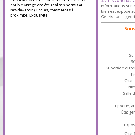
2023 (abonnem
deux chambres, salle d'eau, toilettes. Au rez-
honoraires :
de-jardin, une grande chambre, buanderie,
pièce de rangement, garage. Très bon état.
https://files.
(des travaux d'isolation intérieure avec du
3/Z11VW/hono
double vitrage ont été réalisés hormis au
informations su
rez-de-jardin). Ecoles, commerces à
bien est exposé
proximité. Exclusivité.
Géorisques : g
S
Superficie du
Ch
Sal
Epoque