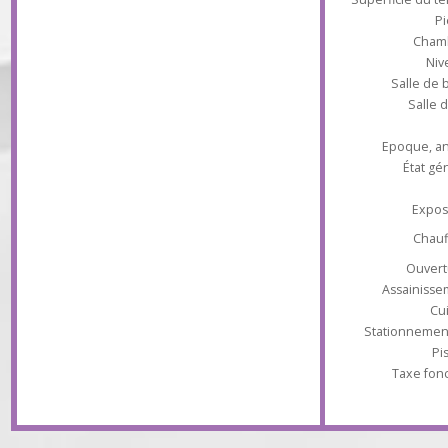
avec coin repas. A l'étage : quatre chambres,
bains, salle d'eau. Nbreux placards. Garage
et cellier. Très bon état. Exclusivité
Superficie du
Ch
Salle 
Sal
Epoque
État
Ex
Ch
Ouv
Assaini
Stationnem