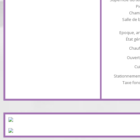
loisirs en annexe. Terrain clos 209 m2 sans
vis-à-vis. Travaux de rafraîchissement à
prévoir. Exclusivité.
Superficie du
Ch
Salle 
Epoque
État
Ch
Ouv
Stationnem
Taxe 