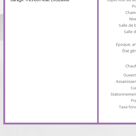
l'étage : trois chambres dont une avec salle
d'eau, salle de bains. Combles aménagés :
une chambre, bureau. Nbx rangements.
Garage. Très bon état. Exclusivité
Superficie du
Ch
Salle 
Sal
Epoque
État
Ch
Ouv
Assaini
Stationnem
Taxe 