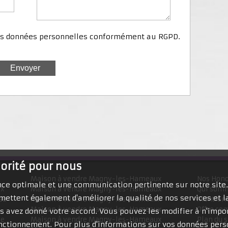
mes données personnelles conformément au RGPD.
iorité pour nous
Maison à vendre Magny-les-Hameaux
Nos Hono
ence optimale et une communication pertinente sur notre site
ux
Maison à vendre Magny-les-Hameaux
Qui som
mettent également d'améliorer la qualité de nos services et la
se
Maison à vendre Magny-les-Hameaux
Mentions
Maison à vendre Magny-les-Hameaux
Offre co
 avez donné votre accord. Vous pouvez les modifier à n'impor
se
Maison à vendre Magny-les-Hameaux
Plan du s
fonctionnement. Pour plus d'informations sur vos données pers