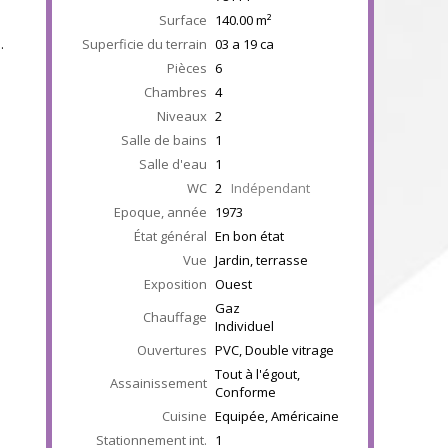
Surface
140.00
m²
u
.
Superficie du terrain
03 a 19 ca
Pièces
6
Chambres
4
Niveaux
2
Salle de bains
1
Salle d'eau
1
WC
2
Indépendant
Epoque, année
1973
État général
En bon état
Vue
Jardin, terrasse
Exposition
Ouest
Gaz
Chauffage
Individuel
Ouvertures
PVC, Double vitrage
Tout à l'égout,
Assainissement
Conforme
Cuisine
Equipée, Américaine
Stationnement int.
1