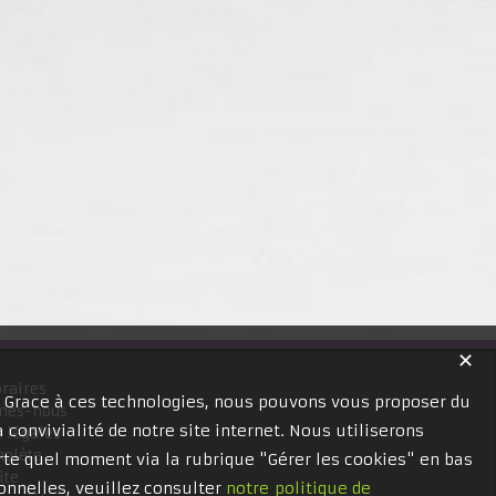
✕
raires
. Grace à ces technologies, nous pouvons vous proposer du
mes-nous
 convivialité de notre site internet. Nous utiliserons
 légales
mplète
te quel moment via la rubrique "Gérer les cookies" en bas
ite
onnelles, veuillez consulter
notre politique de