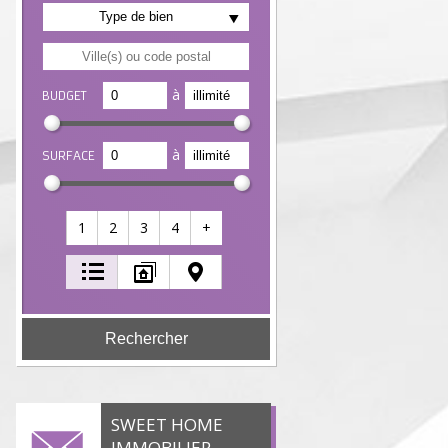
Type de bien
à
BUDGET
à
SURFACE
1
2
3
4
+
SWEET HOME
IMMOBILIER