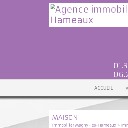
01.3
06.2
ACCUEIL
MAISON
Immobilier Magny-les-Hameaux
>
Imm