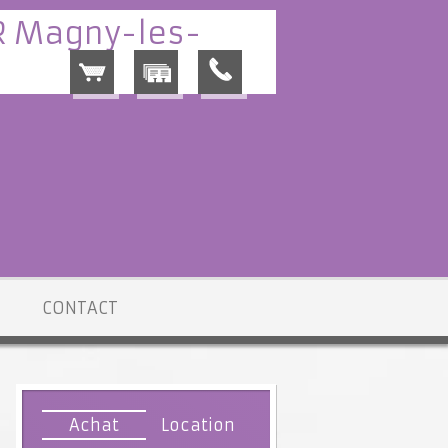
CONTACT
Achat
Location
les-Hameaux
> Maison VM765