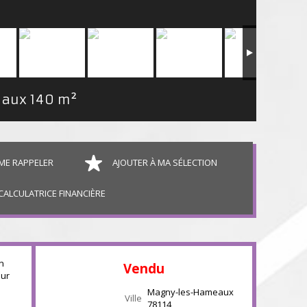
eaux
140 m²
ME RAPPELER
AJOUTER À MA SÉLECTION
CALCULATRICE FINANCIÈRE
n
Vendu
our
Magny-les-Hameaux
Ville
78114