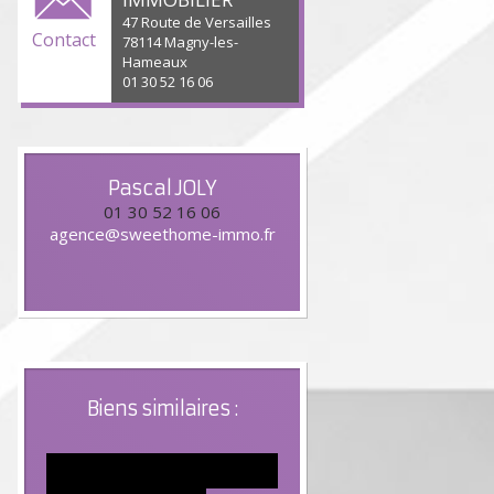
47 Route de Versailles
Contact
78114 Magny-les-
Hameaux
01 30 52 16 06
Pascal
JOLY
01 30 52 16 06
agence@sweethome-immo.fr
Biens similaires :