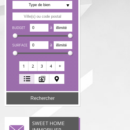
Type de bien
à
BUDGET
à
SURFACE
1
2
3
4
+
SWEET HOME
IMMOBILIER