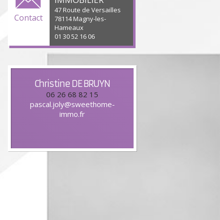
47 Route de Versailles
Contact
78114 Magny-les-
Hameaux
01 30 52 16 06
Christine
DE BRUYN
06 26 68 82 15
pascal.joly@sweethome-
immo.fr