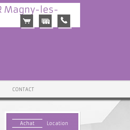
CONTACT
Achat
Location
n vente Magny-les-Hameaux
> Terrain Constructible VT024