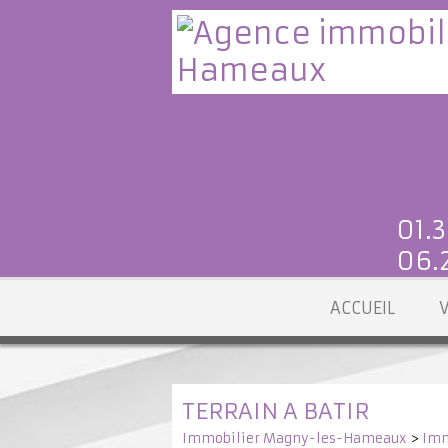
01.3
06.2
ACCUEIL
TERRAIN A BATIR
Immobilier Magny-les-Hameaux
>
Imm