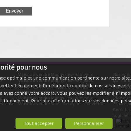
iorité pour nous
Maison à vendre Magny-les-Hameaux
Nos Hono
ence optimale et une communication pertinente sur notre site
ux
Maison à vendre Magny-les-Hameaux
Qui som
mettent également d'améliorer la qualité de nos services et la
se
Maison à vendre Magny-les-Hameaux
Mentions
Maison à vendre Magny-les-Hameaux
Offre co
 avez donné votre accord. Vous pouvez les modifier à n'impor
se
Maison à vendre Magny-les-Hameaux
Plan du s
fonctionnement. Pour plus d'informations sur vos données pers
evreuse
Maison à vendre Saint-Rémy-lès-Chevreuse
Espace p
Gérer les
Logiciel 
Tout accepter
Personnaliser