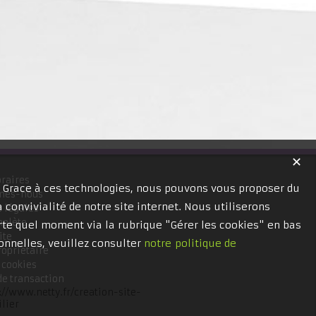
✕
raires
. Grace à ces technologies, nous pouvons vous proposer du
mes-nous
 convivialité de notre site internet. Nous utiliserons
 légales
mplète
te quel moment via la rubrique "Gérer les cookies" en bas
ite
onnelles, veuillez consulter
notre politique de
ropriétaire
 cookies
de transaction