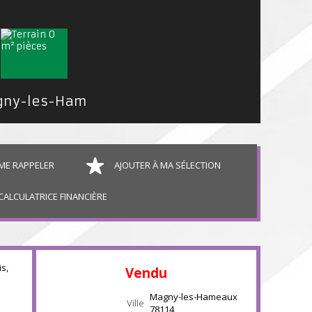
Terrain Constructible Magny-les-Hameaux 04 a 70 ca
ME RAPPELER
AJOUTER À MA SÉLECTION
CALCULATRICE FINANCIÈRE
is,
Vendu
Magny-les-Hameaux
Ville
78114