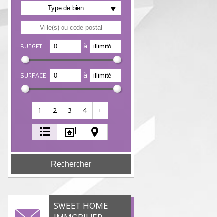
Type de bien
à
BUDGET
à
SURFACE
1
2
3
4
+
SWEET HOME
IMMOBILIER