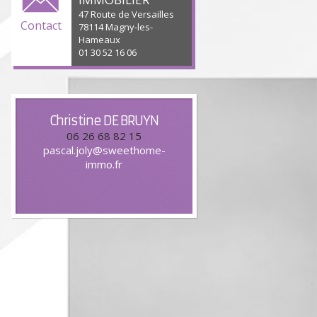
47 Route de Versailles
Contact
78114 Magny-les-
Hameaux
01 30 52 16 06
Christine
DE BRUYN
06 26 68 82 15
pascal.joly@sweethome-
immo.fr