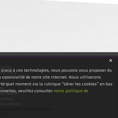
✕
raires
. Grace à ces technologies, nous pouvons vous proposer du
mes-nous
 convivialité de notre site internet. Nous utiliserons
 légales
mplète
te quel moment via la rubrique "Gérer les cookies" en bas
ite
onnelles, veuillez consulter
notre politique de
ropriétaire
 cookies
site internet