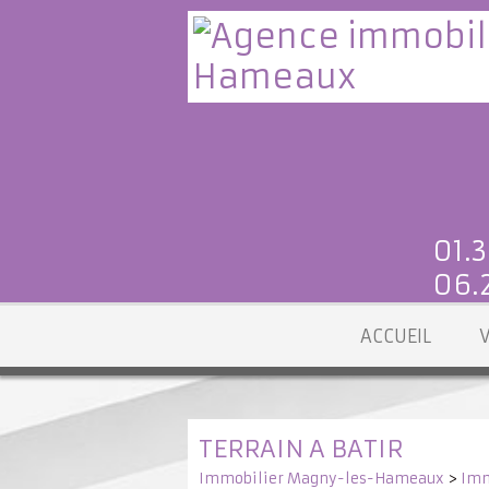
01.3
06.2
ACCUEIL
TERRAIN A BATIR
Immobilier Magny-les-Hameaux
>
Imm