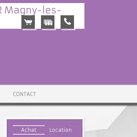
CONTACT
Achat
Location
n vente Magny-les-Hameaux
> Terrain Constructible VT080