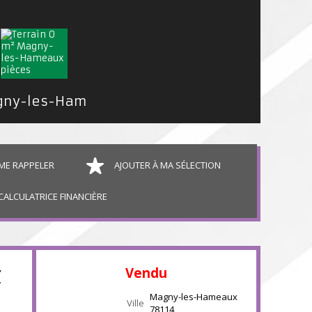
Terrain Constructible Magny-les-Hameaux 05 a
ME RAPPELER
AJOUTER À MA SÉLECTION
CALCULATRICE FINANCIÈRE
,
Vendu
.
Magny-les-Hameaux
Ville
78114