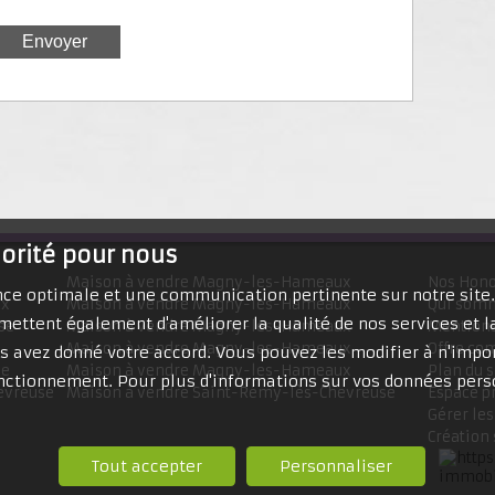
iorité pour nous
Maison à vendre Magny-les-Hameaux
Nos Hono
ence optimale et une communication pertinente sur notre site
ux
Maison à vendre Magny-les-Hameaux
Qui som
mettent également d'améliorer la qualité de nos services et la
se
Maison à vendre Magny-les-Hameaux
Mentions
Maison à vendre Magny-les-Hameaux
Offre co
 avez donné votre accord. Vous pouvez les modifier à n'impor
se
Maison à vendre Magny-les-Hameaux
Plan du s
fonctionnement. Pour plus d'informations sur vos données pers
evreuse
Maison à vendre Saint-Rémy-lès-Chevreuse
Espace p
Gérer les
Création 
Tout accepter
Personnaliser