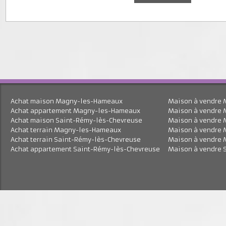
J'accepte le traitement de mes données personnell
En savoir plus
Achat maison Magny-les-Hameaux
Maison à vend
Achat appartement Magny-les-Hameaux
Maison à vend
Achat maison Saint-Rémy-lès-Chevreuse
Maison à vend
Achat terrain Magny-les-Hameaux
Maison à vend
Achat terrain Saint-Rémy-lès-Chevreuse
Maison à vend
Achat appartement Saint-Rémy-lès-Chevreuse
Maison à vend