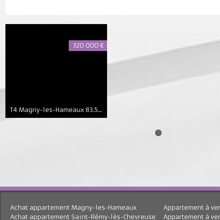
320 000 €
T4 Magny-les-Hameaux
83.52 m²