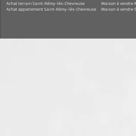
Achat appartement Magny-les-Hameaux
Maison à vend
Achat maison Saint-Rémy-lès-Chevreuse
Maison à vend
Achat terrain Magny-les-Hameaux
Maison à vend
Achat terrain Saint-Rémy-lès-Chevreuse
Maison à vend
Achat appartement Saint-Rémy-lès-Chevreuse
Maison à vend