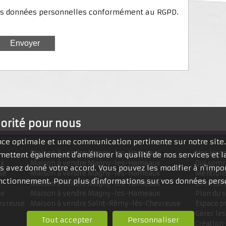
mes données personnelles conformément au RGPD.
iorité pour nous
ence optimale et une communication pertinente sur notre site
Maison à vendre Magny-les-Hameaux
Nos Hono
mettent également d'améliorer la qualité de nos services et la
ux
Maison à vendre Magny-les-Hameaux
Qui som
 avez donné votre accord. Vous pouvez les modifier à n'impor
se
Maison à vendre Magny-les-Hameaux
Mentions
fonctionnement. Pour plus d'informations sur vos données pers
Maison à vendre Magny-les-Hameaux
Offre co
se
Maison à vendre Magny-les-Hameaux
Plan du s
evreuse
Maison à vendre Saint-Rémy-lès-Chevreuse
Espace p
Gérer les
Tout accepter
Personnaliser
Création 