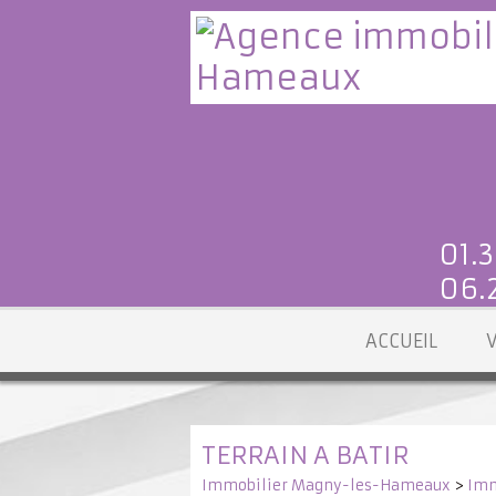
01.3
06.2
ACCUEIL
TERRAIN A BATIR
Immobilier Magny-les-Hameaux
>
Imm