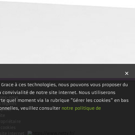
✕
. Grace à ces technologies, nous pouvons vous proposer du
raires
 convivialité de notre site internet. Nous utiliserons
mes-nous
te quel moment via la rubrique "Gérer les cookies" en bas
 légales
onnelles, veuillez consulter
notre politique de
mplète
ite
ropriétaire
 cookies
site internet