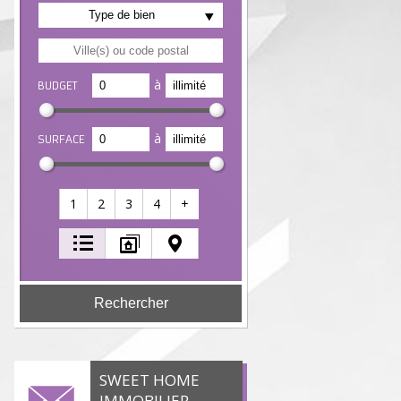
Type de bien
à
BUDGET
à
SURFACE
1
2
3
4
+
SWEET HOME
IMMOBILIER