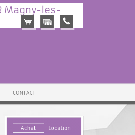
CONTACT
Achat
Location
n vente Magny-les-Hameaux
> Terrain Constructible VT088