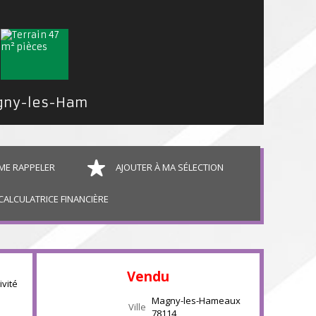
Terrain Constructible Magny-les-Hameaux 01 a 55 ca
ME RAPPELER
AJOUTER À MA SÉLECTION
CALCULATRICE FINANCIÈRE
Vendu
ivité
Magny-les-Hameaux
Ville
78114