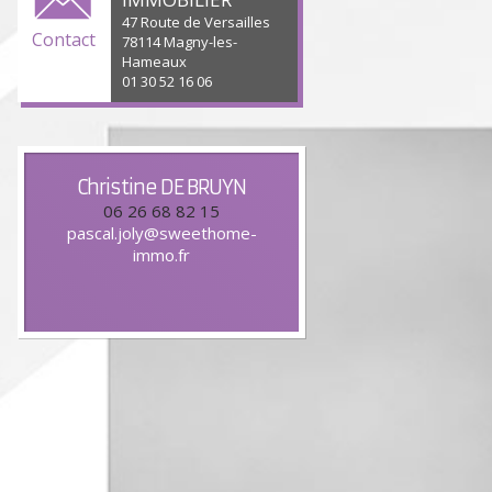
47 Route de Versailles
Contact
78114 Magny-les-
Hameaux
01 30 52 16 06
Christine
DE BRUYN
06 26 68 82 15
pascal.joly@sweethome-
immo.fr