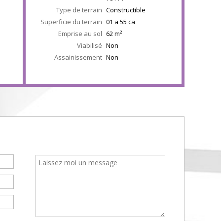
Type de terrain
Constructible
Superficie du terrain
01 a 55 ca
Emprise au sol
62
m²
Viabilisé
Non
Assainissement
Non