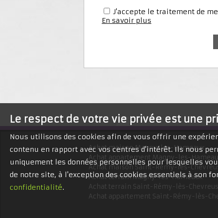
J'accepte le traitement de 
En savoir plus
Le respect de votre vie privée est une pr
Nous utilisons des cookies afin de vous offrir une expéri
Achat maison Magny-les-Hameaux
contenu en rapport avec vos centres d'intérêt. Ils nous per
Achat appartement Magny-les-Hamea
uniquement les données personnelles pour lesquelles vous
Achat maison Saint-Rémy-lès-Chevreu
de notre site, à l'exception des cookies essentiels à son 
Achat terrain Magny-les-Hameaux
Achat terrain Saint-Rémy-lès-Chevreu
confidentialité
.
Achat appartement Saint-Rémy-lès-Ch