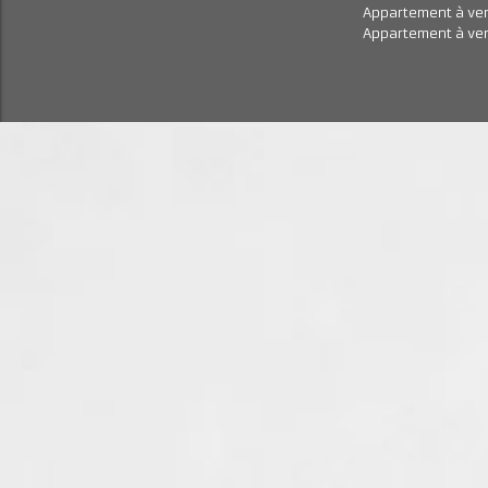
Achat appartement Saint-Rémy-lès-Chevreuse
Appartement à
Achat appartement Montigny-le-Bretonneux
Appartement à
Appartement à
Appartement à
Appartement à