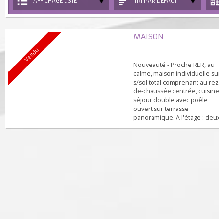
AFFICHAGE LISTE
TRI PAR DÉFAUT
MAISON
Vendu
Nouveauté - Proche RER, 
calme, maison individuelle
s/sol total comprenant au 
de-chaussée : entrée, cuis
séjour double avec poêle
ouvert sur terrasse
panoramique. A l'étage : 
chambres, bureau. S/sol t
divisé en garage, chaufferi
une chambre indépendan
avec salle d'eau et toilette
Terrain clos sans-vis-à-vis 
m2. Exclusivité