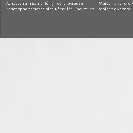
Achat appartement Magny-les-Hameaux
Maison à vend
Achat maison Saint-Rémy-lès-Chevreuse
Maison à vend
Achat terrain Magny-les-Hameaux
Maison à vend
Achat terrain Saint-Rémy-lès-Chevreuse
Maison à vend
Achat appartement Saint-Rémy-lès-Chevreuse
Maison à vend