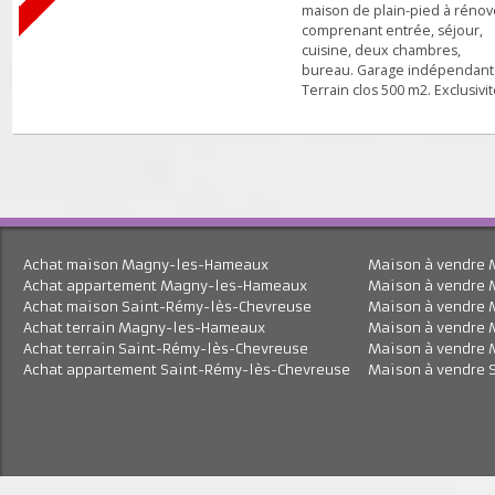
salle d'eau et toilettes. A l
: mezzanine, deux grande
chambres ( 19,40 et 26 m2 
) salle de bains, toilettes.
MAISON
Combles aménagés en d
pièces de loisirs. Garage e
Vendu
cellier. Terrain arboré clo
Nouveauté - Proche centr
m2 sans vis-à-vis. Commerc
maison de plain-pied à ré
comprenant entrée, séjou
cuisine, deux chambres,
bureau. Garage indépend
Terrain clos 500 m2. Exclus
Achat maison Magny-les-Hameaux
Maison à vend
Achat appartement Magny-les-Hameaux
Maison à vend
Achat maison Saint-Rémy-lès-Chevreuse
Maison à vend