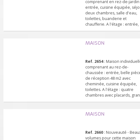
80 m2 env. : escalier et da
Ref. 2628
: Maison individ
béton existant.
sur terrain clos 665 m²
comprenant en rez-de-jard
entrée, cuisine équipée, s
deux chambres, salle d'ea
toilettes, buanderie et
chaufferie. A l'étage : entr
cuisine contemporaine é
ouverte sur le séjour, vér
trois chambres, salle d'eau
MAISON
toilettes. Au 2ème niveau 
chambre, bureau, salle d'
Beaux volumes, pouvant
Ref. 2654
: Maison individ
convenir à deux famille...
comprenant au rez-de-
chaussée : entrée, belle p
de réception 48 m2 avec
cheminée, cuisine équipé
toilettes. A l'étage : quatre
chambres avec placards, 
salle de bains, toilettes. 
double. Terrain 500 m2 a
clos avec terrasse. Très b
MAISON