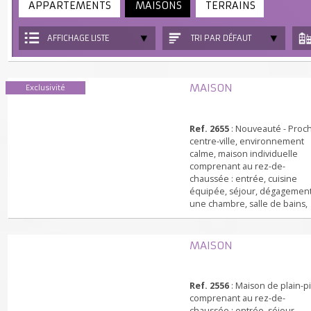
APPARTEMENTS
MAISONS
TERRAINS
AFFICHAGE LISTE
TRI PAR DÉFAUT
MAISON
Exclusivité
Ref. 2655
: Nouveauté - P
centre-ville, environneme
calme, maison individuell
comprenant au rez-de-
chaussée : entrée, cuisine
équipée, séjour, dégagem
une chambre, salle de bai
toilettes. A l'étage : mezz
une chambre ( 2 chambre
possibles ), bureau. Terrai
MAISON
arboré clos 410 m2 sans vis
avec abri de jardin.