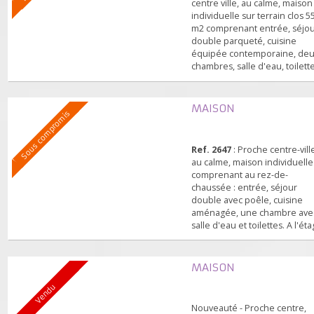
toilettes. A l'étage : deux
chambres, salle d'eau et
toilettes. Garage. Jardin clo
MAISON
Sous compromis
Parfait état. Exclusivité.
Ref. 2671
: Nouveauté - P
centre ville, au calme, mai
individuelle sur terrain cl
m2 comprenant entrée, s
double parqueté, cuisine
équipée contemporaine,
chambres, salle d'eau, toil
Au rez-de-jardin, une gra
chambre, buanderie, pièc
rangement, garage. Très 
MAISON
Sous compromis
état. (des travaux d'isolati
intérieure avec du double
vitrage ont été réalisés h
Ref. 2647
: Proche centre-v
au rez-de-jardi...
au calme, maison individu
comprenant au rez-de-
chaussée : entrée, séjour
double avec poêle, cuisin
aménagée, une chambre 