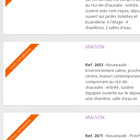
entrée, séjour, cuisine ou
MAISON
Sous compromis
aménagée, coin nuit. Gara
dépendance, terrain clos 
m2 arboré sans vis-à-vis.
Ref. 2672
: Nouveauté - M
sur terrain 222 m2 compr
au rez-de-chaussée : entr
cuisine avec coin-repas, s
ouvert sur jardin, toilettes
buanderie. A l'étage : 4
chambres, 2 salles d'eau,
toilettes et placards. Gara
cellier. Travaux de
rafraichissement à prévoir
MAISON
Sous compromis
Exclusivité.
Ref. 2653
: Nouveauté -
Environnement calme, pr
centre, maison contempo
comprenant au rez-de-
chaussée : entrée, cuisine
équipée ouverte sur le sé
une chambre, salle d'eau 