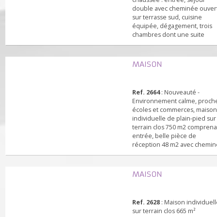
Ref. 2556
: Maison de plai
comprenant au rez-de-
chaussée : entrée, séjour
double avec cheminée ou
sur terrasse sud, cuisine
équipée, dégagement, tro
chambres dont une suite
parentale, salle de bains. 
l'étage : une chambre. Ga
Terrain clos 338 m2 avec a
MAISON
jardin. Décoration soignée
Commerces et écoles à
proximité.
Ref. 2664
: Nouveauté -
Environnement calme, pr
écoles et commerces, mai
individuelle de plain-pied 
terrain clos 750 m2 comp
entrée, belle pièce de
réception 48 m2 avec che
cuisine aménagée ouverte
dégagement, trois chambr
salle de bains, salle d'eau,
MAISON
toilettes. Garage double, 
cellier. Combles aménage