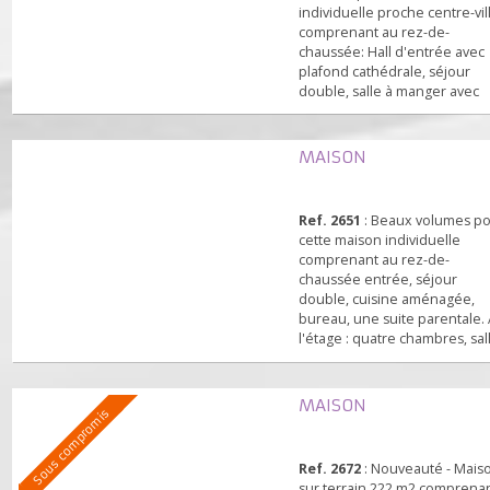
état.
Ref. 2660
: Nouveauté - B
volumes pour cette maiso
individuelle proche centre-
comprenant au rez-de-
chaussée: Hall d'entrée a
plafond cathédrale, séjou
double, salle à manger av
cheminée, cuisine aména
une suite parentale, toilet
l'étage : mezzanine, trois
MAISON
chambres, bureau, salle d
bains, toilettes. S/sol total
en garage double, cave,
Ref. 2651
: Beaux volume
buanderie, chaufferie. Terr
cette maison individuelle
comprenant au rez-de-
chaussée entrée, séjour
double, cuisine aménagée
bureau, une suite parenta
l'étage : quatre chambres, 
de bains. Au 2ème niveau 
appartement comprenant