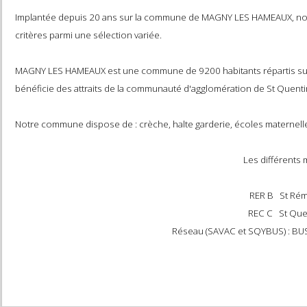
BIENVENU
Implantée depuis 20 ans sur la commune de MAGNY LES HAMEAUX, 
critères parmi une sélection variée.
MAGNY LES HAMEAUX est une commune de 9200 habitants répartis sur
bénéficie des attraits de la communauté d'agglomération de St Que
Notre commune dispose de : crèche, halte garderie, écoles matern
Les différe
RER B St R
REC C St Q
Réseau (SAVAC et SQYBUS) :